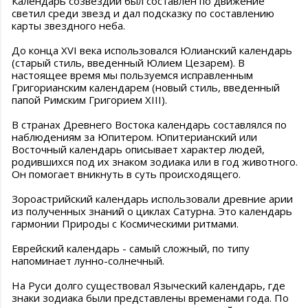
Календарь созвездий был составлен по движение
светил среди звезд и дал подсказку по составлению
карты звездного неба.
До конца ХVI века использовался Юлианский календарь
(старый стиль, введенный Юлием Цезарем). В
настоящее время мы пользуемся исправленным
Григорианским календарем (новый стиль, введенный
папой Римским Григорием ХIII).
В странах Древнего Востока календарь составлялся по
наблюдениям за Юпитером. Юпитерианский или
Восточный календарь описывает характер людей,
родившихся под их знаком зодиака или в год животного.
Он помогает вникнуть в суть происходящего.
Зороастрийский календарь использовали древние арии
из полученных знаний о циклах Сатурна. Это календарь
гармонии Природы с Космическими ритмами.
Еврейский календарь - самый сложный, по типу
напоминает лунно-солнечный.
На Руси долго существовал Языческий календарь, где
знаки зодиака были представлены временами года. По