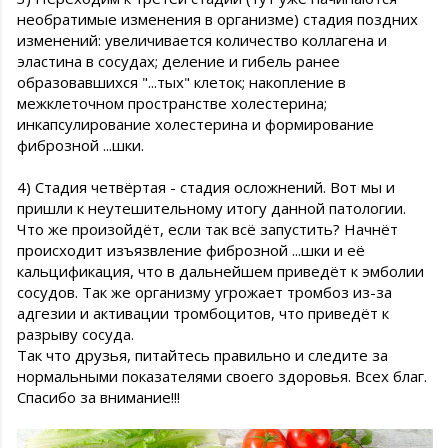
необратимые изменения в организме) стадия поздних
изменений: увеличивается количество коллагена и
эластина в сосудах; деление и гибель ранее
образовавшихся "...тых" клеток; накопление в
межклеточном пространстве холестерина;
инкапсулирование холестерина и формирование
фиброзной ...шки.
4) Стадия четвёртая - стадия осложнений. Вот мы и
пришли к неутешительному итогу данной патологии.
Что же произойдёт, если так всё запустить? Начнёт
происходит изъязвление фиброзной ...шки и её
кальцификация, что в дальнейшем приведёт к эмболии
сосудов. Так же организму угрожает тромбоз из-за
адгезии и активации тромбоцитов, что приведёт к
разрыву сосуда.
Так что друзья, питайтесь правильно и следите за
нормальными показателями своего здоровья. Всех благ.
Спасибо за внимание!!!