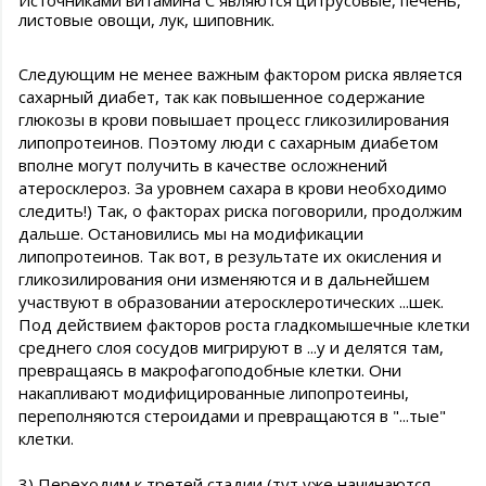
Источниками витамина С являются цитрусовые, печень,
листовые овощи, лук, шиповник.
Следующим не менее важным фактором риска является
сахарный диабет, так как повышенное содержание
глюкозы в крови повышает процесс гликозилирования
липопротеинов. Поэтому люди с сахарным диабетом
вполне могут получить в качестве осложнений
атеросклероз. За уровнем сахара в крови необходимо
следить!) Так, о факторах риска поговорили, продолжим
дальше. Остановились мы на модификации
липопротеинов. Так вот, в результате их окисления и
гликозилирования они изменяются и в дальнейшем
участвуют в образовании атеросклеротических ...шек.
Под действием факторов роста гладкомышечные клетки
среднего слоя сосудов мигрируют в ...у и делятся там,
превращаясь в макрофагоподобные клетки. Они
накапливают модифицированные липопротеины,
переполняются стероидами и превращаются в "...тые"
клетки.
3) Переходим к третей стадии (тут уже начинаются