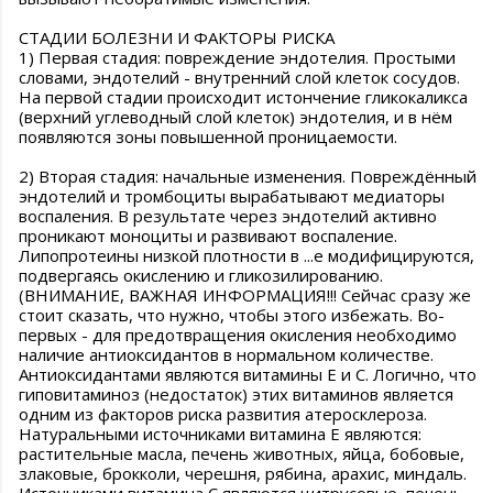
СТАДИИ БОЛЕЗНИ И ФАКТОРЫ РИСКА
1) Первая стадия: повреждение эндотелия. Простыми
словами, эндотелий - внутренний слой клеток сосудов.
На первой стадии происходит истончение гликокаликса
(верхний углеводный слой клеток) эндотелия, и в нём
появляются зоны повышенной проницаемости.
2) Вторая стадия: начальные изменения. Повреждённый
эндотелий и тромбоциты вырабатывают медиаторы
воспаления. В результате через эндотелий активно
проникают моноциты и развивают воспаление.
Липопротеины низкой плотности в ...е модифицируются,
подвергаясь окислению и гликозилированию.
(ВНИМАНИЕ, ВАЖНАЯ ИНФОРМАЦИЯ!!! Сейчас сразу же
стоит сказать, что нужно, чтобы этого избежать. Во-
первых - для предотвращения окисления необходимо
наличие антиоксидантов в нормальном количестве.
Антиоксидантами являются витамины Е и С. Логично, что
гиповитаминоз (недостаток) этих витаминов является
одним из факторов риска развития атеросклероза.
Натуральными источниками витамина Е являются:
растительные масла, печень животных, яйца, бобовые,
злаковые, брокколи, черешня, рябина, арахис, миндаль.