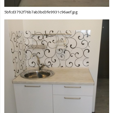
5bfcd3792f76b7ab3bd3fe9931c96aef.jpg