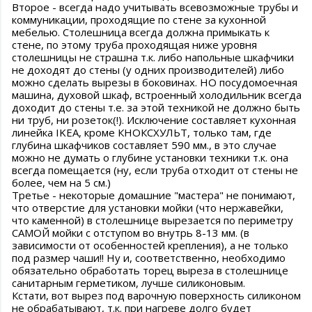
Второе - всегда надо учитывать всевозможные трубы и
коммуникации, проходящие по стене за кухонной
мебелью. Столешница всегда должна примыкать к
стене, по этому труба проходящая ниже уровня
столешницы не страшна т.к. либо напольные шкафчики
не доходят до стены (у одних производителей) либо
можно сделать вырезы в боковинах. НО посудомоечная
машина, духовой шкаф, встроенный холодильник всегда
доходит до стены т.е. за этой техникой не должно быть
ни труб, ни розеток(!). Исключение составляет кухонная
линейка IKEA, кроме КНОКСХУЛЬТ, только там, где
глубина шкафчиков составляет 590 мм., в это случае
можно не думать о глубине установки техники т.к. она
всегда помещается (ну, если труба отходит от стены не
более, чем на 5 см.)
Третье - некоторые домашние "мастера" не понимают,
что отверстие для установки мойки (что нержавейки,
что каменной) в столешнице вырезается по периметру
САМОЙ мойки с отступом во внутрь 8-13 мм. (в
зависимости от особенностей крепления), а не только
под размер чаши!! Ну и, соответственно, необходимо
обязательно обработать торец выреза в столешнице
санитарным герметиком, лучше силиконовым.
Кстати, вот вырез под варочную поверхность силиконом
не обрабатывают, т.к. при нагреве долго будет