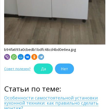
b94fa693a0cbedb1bdfc48cd4bd0e6ea.jpg
Да
Нет
Совет полезен?
Статьи по теме:
Особенности самостоятельной установки
кухонной техники: как правильно сделать
монтаж?