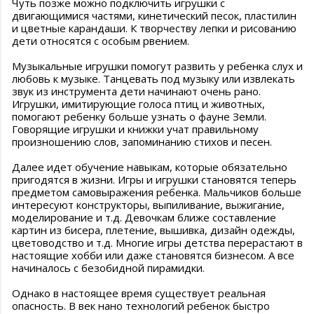
Чуть позже можно подключить игрушки с
двигающимися частями, кинетический песок, пластилин
и цветные карандаши. К творчеству лепки и рисованию
дети относятся с особым рвением.
Музыкальные игрушки помогут развить у ребенка слух и
любовь к музыке. Танцевать под музыку или извлекать
звук из инструмента дети начинают очень рано.
Игрушки, имитирующие голоса птиц и животных,
помогают ребенку больше узнать о фауне Земли.
Говорящие игрушки и книжки учат правильному
произношению слов, запоминанию стихов и песен.
Далее идет обучение навыкам, которые обязательно
пригодятся в жизни. Игры и игрушки становятся теперь
предметом самовыражения ребенка. Мальчиков больше
интересуют конструкторы, выпиливание, выжигание,
моделирование и т.д. Девочкам ближе составление
картин из бисера, плетение, вышивка, дизайн одежды,
цветоводство и т.д. Многие игры детства перерастают в
настоящие хобби или даже становятся бизнесом. А все
начиналось с безобидной пирамидки.
Однако в настоящее время существует реальная
опасность. В век нано технологий ребенок быстро