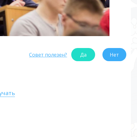
Совет полезен?
Да
Нет
кучать