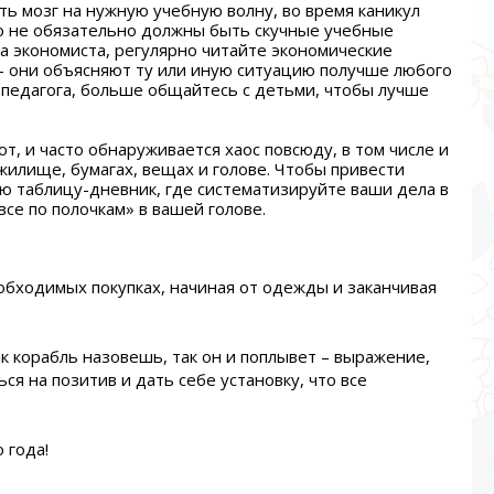
ь мозг на нужную учебную волну, во время каникул
о не обязательно должны быть скучные учебные
на экономиста, регулярно читайте экономические
 – они объясняют ту или иную ситуацию получше любого
а педагога, больше общайтесь с детьми, чтобы лучше
т, и часто обнаруживается хаос повсюду, в том числе и
 жилище, бумагах, вещах и голове. Чтобы привести
ю таблицу-дневник, где систематизируйте ваши дела в
се по полочкам» в вашей голове.
еобходимых покупках, начиная от одежды и заканчивая
Как корабль назовешь, так он и поплывет – выражение,
ся на позитив и дать себе установку, что все
 года!