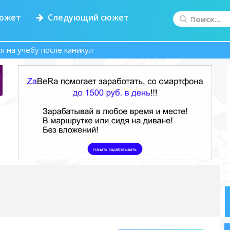
южет
Следующий сюжет
я на учебу после каникул