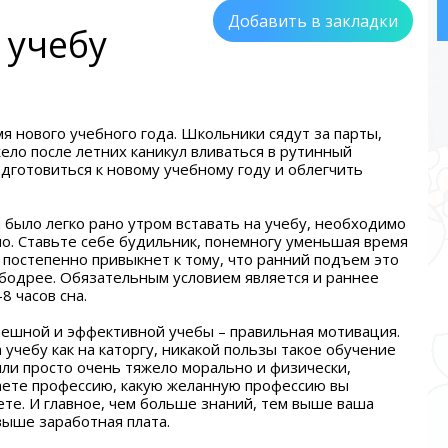
Добавить в закладки
 учебу
мя нового учебного года. Школьники сядут за парты,
жело после летних каникул вливаться в рутинный
дготовиться к новому учебному году и облегчить
я было легко рано утром вставать на учебу, необходимо
но. Ставьте себе будильник, понемногу уменьшая время
 постепенно привыкнет к тому, что ранний подъем это
 бодрее. Обязательным условием является и раннее
8 часов сна.
спешной и эффективной учебы – правильная мотивация.
а учебу как на каторгу, никакой пользы такое обучение
 или просто очень тяжело морально и физически,
чаете профессию, какую желанную профессию вы
ете. И главное, чем больше знаний, тем выше ваша
выше заработная плата.