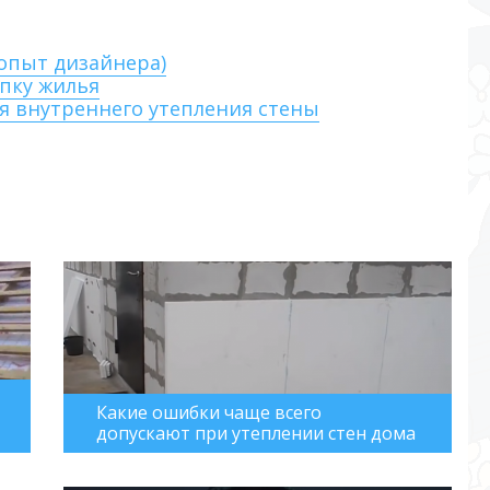
(опыт дизайнера)
упку жилья
я внутреннего утепления стены
Какие ошибки чаще всего
допускают при утеплении стен дома