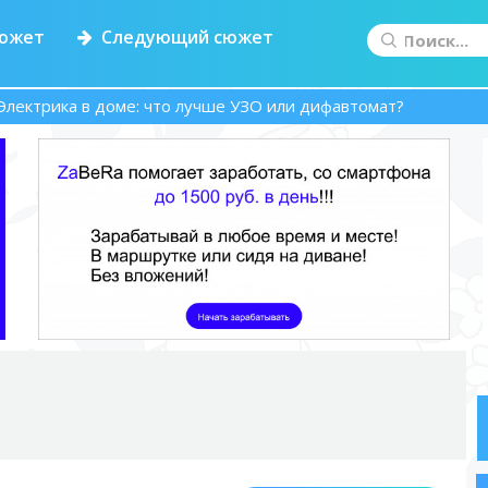
южет
Следующий сюжет
Электрика в доме: что лучше УЗО или дифавтомат?