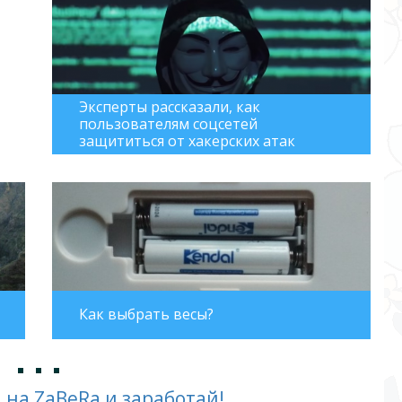
Эксперты рассказали, как
пользователям соцсетей
защититься от хакерских атак
Как выбрать весы?
 на ZaBeRa и заработай!