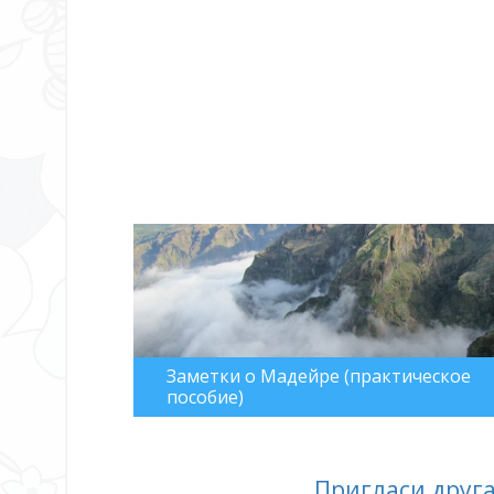
Заметки о Мадейре (практическое
пособие)
Пригласи друга