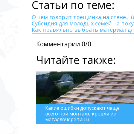
Статьи по теме:
О чем говорит трещинка на стене... 
Субсидия для молодых семей на пок
Как правильно выбрать материал дл
Комментарии 0/0
Читайте также:
Какие ошибки допускают чаще
всего при монтаже кровли из
металлочерепицы