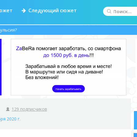
южет
Следующий сюжет
мульсия?
129 подписчиков
ря 2020 г.