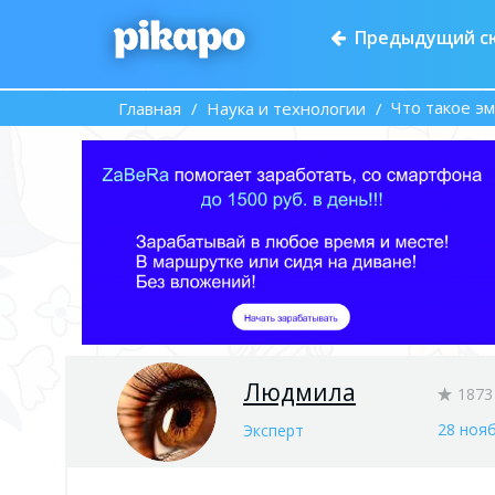
Предыдущий с
Что такое э
Главная
Наука и технологии
Людмила
1873
28 нояб
Эксперт