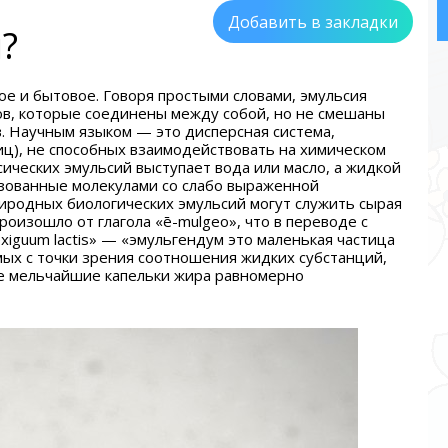
Добавить в закладки
?
ое и бытовое. Говоря простыми словами, эмульсия
ов, которые соединены между собой, но не смешаны
в. Научным языком — это дисперсная система,
ц), не способных взаимодействовать на химическом
сических эмульсий выступает вода или масло, а жидкой
азованные молекулами со слабо выраженной
иродных биологических эмульсий могут служить сырая
произошло от глагола «ē-mulgeo», что в переводе с
xiguum lactis» — «эмульгендум это маленькая частица
мых с точки зрения соотношения жидких субстанций,
де мельчайшие капельки жира равномерно