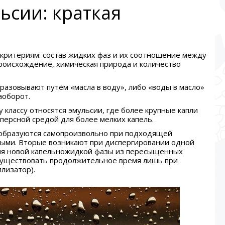
ьсии: краткая
критериям: состав жидких фаз и их соотношение между
происхождение, химическая природа и количество
разовывают путём «масла в воду», либо «воды в масло»
аоборот.
у классу относятся эмульсии, где более крупные капли
ерсной средой для более мелких капель.
образуются самопроизвольно при подходящей
выми. Вторые возникают при диспергировании одной
ния новой капельножидкой фазы из пересыщенных
 существовать продолжительное время лишь при
лизатор).