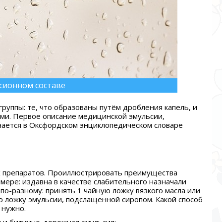
сионном составе
группы: те, что образованы путём дробления капель, и
ми. Первое описание медицинской эмульсии,
ечается в Оксфордском энциклопедическом словаре
х препаратов. Проиллюстрировать преимущества
мере: издавна в качестве слабительного назначали
по-разному: принять 1 чайную ложку вязкого масла или
ю ложку эмульсии, подслащенной сиропом. Какой способ
 нужно.