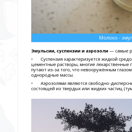
Молоко - эму
Эмульсии, суспензии и аэрозоли
— самые р
•
Суспензия характеризуется жидкой средо
цементные растворы, многие лекарственные п
путают из-за того, что невооружённым глазо
однородные массы.
•
Аэрозолями являются свободно-дисперсны
состоящей из твердых или жидких частиц (тум