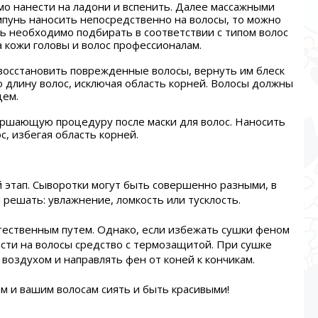
мо нанести на ладони и вспенить. Далее массажными
мпунь наносить непосредственно на волосы, то можно
нь необходимо подбирать в соответствии с типом волос
па кожи головы и волос профессионалам.
 восстановить поврежденные волосы, вернуть им блеск
ю длину волос, исключая область корней. Волосы должны
цем.
вершающую процедуру после маски для волос. Наносить
ос, избегая область корней.
 этап. Сыворотки могут быть совершенно разными, в
 решать: увлажнение, ломкость или тусклость.
стественным путем. Однако, если избежать сушки феном
ести на волосы средство с термозащитой. При сушке
воздухом и направлять фен от коней к кончикам.
м и вашим волосам сиять и быть красивыми!