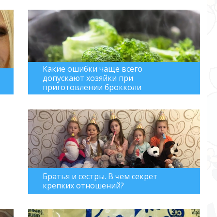
Какие ошибки чаще всего
допускают хозяйки при
приготовлении брокколи
Братья и сестры. В чем секрет
крепких отношений?