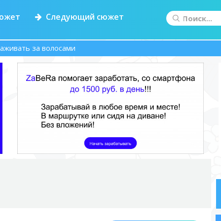
южет
Следующий сюжет
хаживать за волосами