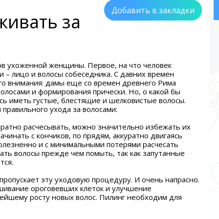
Добавить в закладки
живать за
ов ухоженной женщины. Первое, на что человек
– лицо и волосы собеседника. С давних времен
ого внимания: дамы еще со времен древнего Рима
волосами и формирования прически. Но, о какой бы
сь иметь густые, блестящие и шелковистые волосы.
правильного ухода за волосами:
куратно расчесывать, можно значительно избежать их
чинать с кончиков, по прядям, аккуратно двигаясь
болезненно и с минимальными потерями расчесать
ать волосы прежде чем помыть, так как запутанные
тся.
 пропускает эту уходовую процедуру. И очень напрасно.
шивание ороговевших клеток и улучшение
рейшему росту новых волос. Пилинг необходим для