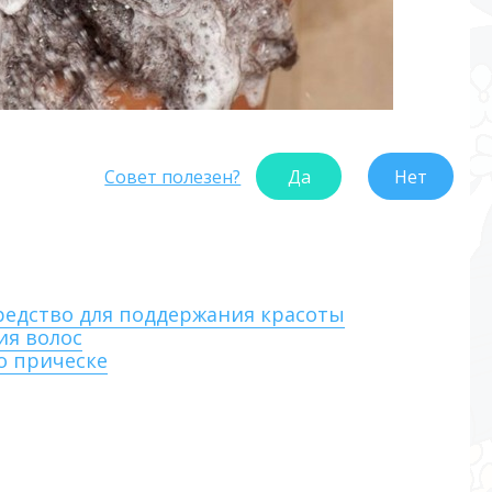
Совет полезен?
Да
Нет
редство для поддержания красоты
ия волос
о прическе