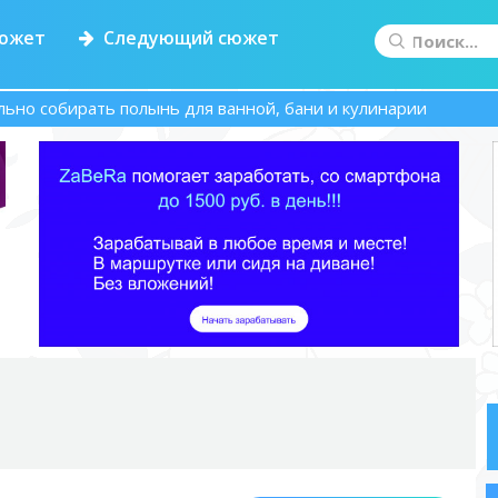
южет
Следующий сюжет
льно собирать полынь для ванной, бани и кулинарии