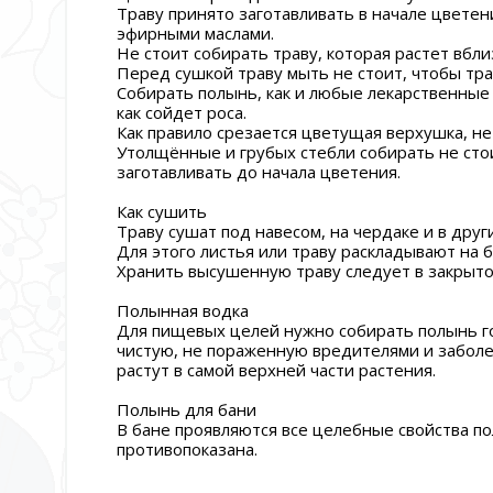
Траву принято заготавливать в начале цветен
эфирными маслами.
Не стоит собирать траву, которая растет вбли
Перед сушкой траву мыть не стоит, чтобы тра
Собирать полынь, как и любые лекарственные 
как сойдет роса.
Как правило срезается цветущая верхушка, не
Утолщённые и грубых стебли собирать не сто
заготавливать до начала цветения.
Как сушить
Траву сушат под навесом, на чердаке и в друг
Для этого листья или траву раскладывают на б
Хранить высушенную траву следует в закрытой
Полынная водка
Для пищевых целей нужно собирать полынь го
чистую, не пораженную вредителями и заболе
растут в самой верхней части растения.
Полынь для бани
В бане проявляются все целебные свойства п
противопоказана.