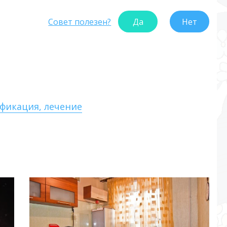
Совет полезен?
Да
Нет
ификация, лечение