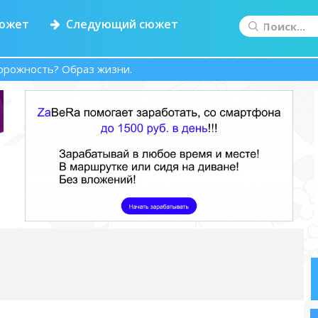
южет
Следующий сюжет
торожность? Образ жизни.