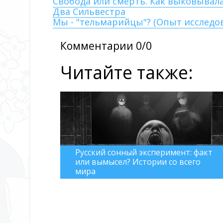
Свобода или смерть. Как выковывал
Два Сильвестра
Мы - "тельмарийцы"? (Опыт исследо
Комментарии 0/0
Читайте также:
Русский сонный эксперимент: факт
или вымысел? Истории со всего
мира