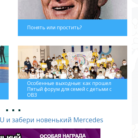
Понять или простить?
Особенные выходные: как прошел
Пятый форум для семей с детьми с
ОВЗ
 и забери новенький Mercedes