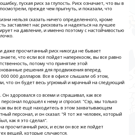
ошибку, пуская риск за глупость. Риск означает, что вы в
посмотрели, прежде чем прыгнуть, и показали, что
жизни нельзя сказать ничего определенного, кроме
ть заставляет нас рисковать и надеяться на лучшее
ирует на давление, и именно поэтому с настойчивостью
лочко.
 и даже просчитанный риск никогда не бывает
знаете, что если всё пойдет наперекосяк, вы все равно
етственность, потому что принятие этой
снованные решения для продвижения вперед.
 000 000 долларов. Все в офисе слышали об этом,
ли, что он будет весь угрюмый и мрачный на следующий
 Он здоровался со всеми и спрашивал, как все
персонал подошёл к нему и спросил: "Сэр, мы только
 как вы всё ещё находитесь в этом захватывающем
ный персонал, и он сказал: "Я тот же человек, который
ыл, как я это сделал".
а просчитанный риск, и если он все же пойдет
тех вещей, которые случаются.