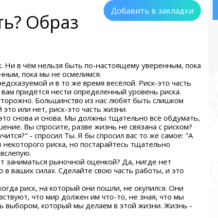
Добавить в закладки
ть? Образ
к. Ни в чём нельзя быть по-настоящему уверенным, пока
нным, пока мы не осмелимся.
редсказуемой и в то же время весёлой. Риск-это часть
а вам придётся нести определенный уровень риска.
осторожно. Большинство из нас любят быть слишком
это или нет, риск-это часть жизни.
это снова и снова. Мы должны тщательно всё обдумать,
ние. Вы спросите, разве жизнь не связана с риском?
учится?" - спросил Ты. Я бы спросил вас то же самое: "А
ез некоторого риска, но постарайтесь тщательно
 вслепую.
ет заниматься рыночной оценкой? Да, нигде нет
о в ваших силах. Сделайте свою часть работы, и это
огда риск, на который они пошли, не окупился. Они
вствуют, что мир должен им что-то, не зная, что мы
 выбором, который мы делаем в этой жизни. Жизнь -