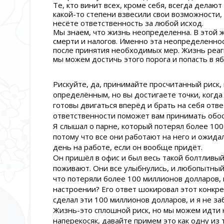
Те, кто винит всех, кроме себя, всегда делают 
какой-то степени взвесили свои возможности, 
несёте ответственность за любой исход.
Мы знаем, что жизнь неопределенна. В этой 
смерти и налогов. Именно эта неопределеннос
после принятия необходимых мер. Жизнь реаг
мы можем достичь этого порога и попасть в яб
Рискуйте, да, принимайте просчитанный риск,
определённым, но вы достигаете точки, когда 
готовы двигаться вперёд и брать на себя отв
ответственности поможет вам принимать обо
Я слышал о парне, который потерял более 100
потому что все они работают на него и ожида
день на работе, если он вообще придёт.
Он пришёл в офис и был весь такой болтливый.
поживают. Они все улыбнулись, и любопытный 
что потеряли более 100 миллионов долларов,
настроении? Его ответ шокировал этот конкрет
сделал эти 100 миллионов долларов, и я не заб
Жизнь-это сплошной риск, но мы можем идти н
наперекосяк, давайте примем это как одну из 