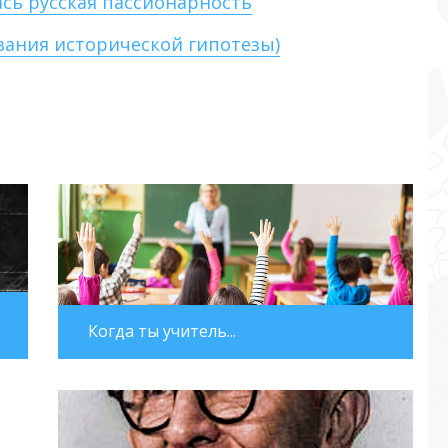
ась русская пассионарность
вания исторической гипотезы)
Когда ты учитель...