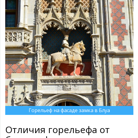
Горельеф на фасаде замка в Блуа
Отличия горельефа от