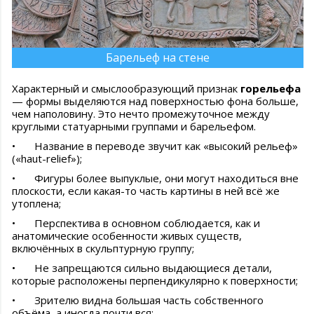
Барельеф на стене
Характерный и смыслообразующий признак
горельефа
— формы выделяются над поверхностью фона больше,
чем наполовину. Это нечто промежуточное между
круглыми статуарными группами и барельефом.
•
Название в переводе звучит как «высокий рельеф»
(«haut-relief»);
•
Фигуры более выпуклые, они могут находиться вне
плоскости, если какая-то часть картины в ней всё же
утоплена;
•
Перспектива в основном соблюдается, как и
анатомические особенности живых существ,
включённых в скульптурную группу;
•
Не запрещаются сильно выдающиеся детали,
которые расположены перпендикулярно к поверхности;
•
Зрителю видна большая часть собственного
объёма, а иногда почти вся;