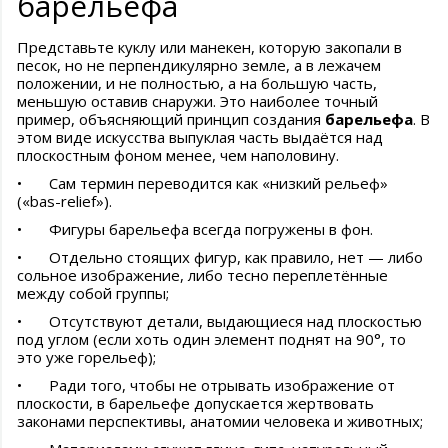
барельефа
Представьте куклу или манекен, которую закопали в
песок, но не перпендикулярно земле, а в лежачем
положении, и не полностью, а на большую часть,
меньшую оставив снаружи. Это наиболее точный
пример, объясняющий принцип создания
барельефа
. В
этом виде искусства выпуклая часть выдаётся над
плоскостным фоном менее, чем наполовину.
•
Сам термин переводится как «низкий рельеф»
(«bas-relief»).
•
Фигуры барельефа всегда погружены в фон.
•
Отдельно стоящих фигур, как правило, нет — либо
сольное изображение, либо тесно переплетённые
между собой группы;
•
Отсутствуют детали, выдающиеся над плоскостью
под углом (если хоть один элемент поднят на 90°, то
это уже горельеф);
•
Ради того, чтобы не отрывать изображение от
плоскости, в барельефе допускается жертвовать
законами перспективы, анатомии человека и животных;