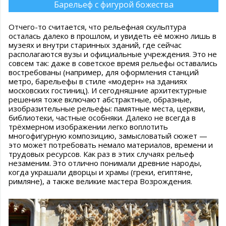
Барельеф с фигурой божества
Отчего-то считается, что рельефная скульптура
осталась далеко в прошлом, и увидеть её можно лишь в
музеях и внутри старинных зданий, где сейчас
располагаются вузы и официальные учреждения. Это не
совсем так: даже в советское время рельефы оставались
востребованы (например, для оформления станций
метро, барельефы в стиле «модерн» на зданиях
московских гостиниц). И сегодняшние архитектурные
решения тоже включают абстрактные, образные,
изобразительные рельефы: памятные места, церкви,
библиотеки, частные особняки. Далеко не всегда в
трёхмерном изображении легко воплотить
многофигурную композицию, замысловатый сюжет —
это может потребовать немало материалов, времени и
трудовых ресурсов. Как раз в этих случаях рельеф
незаменим. Это отлично понимали древние народы,
когда украшали дворцы и храмы (греки, египтяне,
римляне), а также великие мастера Возрождения.