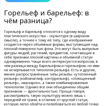
Горельеф и барельеф: в
чём разница?
Горельеф и барельеф относятся к одному виду
пластического искусства – скульптуре (в широком
смысле), а точнее к тому её типу, где изображение
создаётся через объёмные формы, выступающие над
плоской поверхностью фона. Это могут быть выпуклые
фигуры людей, растений, предметов, сочетающие в
себе признаки плоской картины и объёмной статуи
одновременно. Чаще всего интересуются вопросом, в
чём разница между барельефом и горельефом, но ими
не исчерпывается типология рельефа. Есть и другие,
менее распространённые типы резьбы: «утопленный
рельеф» (койланаглиф, контррельеф), «сплющенный
рельеф», «маскарон», а также комбинированные
технологии. Однако все они объединены общим
признаком — фронтальностью. Проще говоря,
рассматривать такую скульптуру можно лишь с
передней её грани, в отличие от круглой статуи,
которую легко обойти и полюбоваться из любой точки