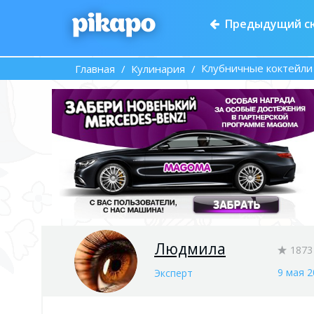
Предыдущий с
Клубничные коктейли 
Главная
Кулинария
Людмила
1873
9 мая 2
Эксперт