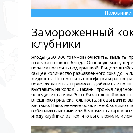
Половинки 
Замороженный кок
клубники
Ягоды (250-300 граммов) очистить, вымыть, п
отделки готового блюда. Основную массу пере
полчаса постоять под крышкой. Выделившийся 
общее количество разбавленного сока до ¼ ли
жидкость. Потом снять с конфорки и раствор
воде) желатин (20 граммов). Добавить 2 полны
выставить на холод. Стаканы, промыв ледяной
чередуя их слоями. Это обязательный момент,
внешнюю привлекательность. Ягоды важно вык
застыло. Наполненные бокалы необходимо опя
взбитыми сливками или белками с сахаром все
ягоду клубники из тех, что вы отложили, и ло