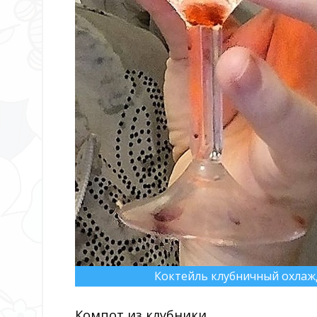
Коктейль клубничный охла
Компот из клубники