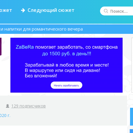
южет
Следующий сюжет
и напитки для романтического вечера
129 подписчиков
020 г.