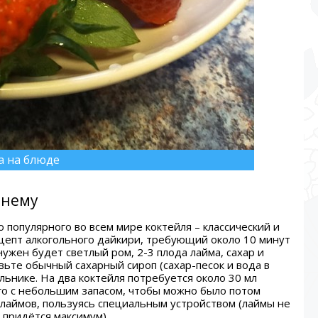
а на блюде
шнему
 популярного во всем мире коктейля – классический и
цепт алкогольного дайкири, требующий около 10 минут
нужен будет светлый ром, 2-3 плода лайма, сахар и
вьте обычный сахарный сироп (сахар-песок и вода в
льнике. На два коктейля потребуется около 30 мл
го с небольшим запасом, чтобы можно было потом
 лаймов, пользуясь специальным устройством (лаймы не
 придётся максимум).