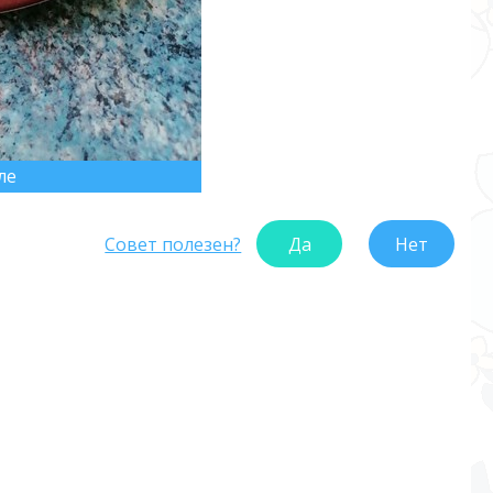
ле
Совет полезен?
Да
Нет