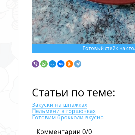
Готовый стейк на сто
Статьи по теме:
Закуски на шпажках
Пельмени в горшочках
Готовим брокколи вкусно
Комментарии 0/0