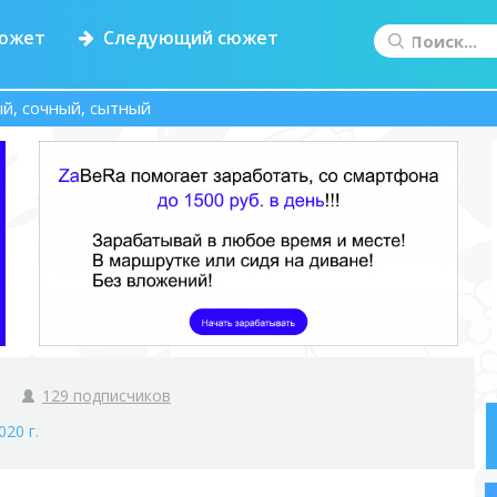
южет
Следующий сюжет
ый, сочный, сытный
129 подписчиков
020 г.