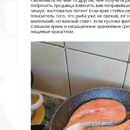
сэкономить на чём-то другом, чем получить 
попросить продавца взвесить вам понравившие
чешуе, желтоватых пятен? Если края стейка н
показатель того, что рыба уже не свежая, её
маленький, но важный совет: если кусочки фи
Слишком яркие и насыщенные оранжевые срез
пищевые красители.