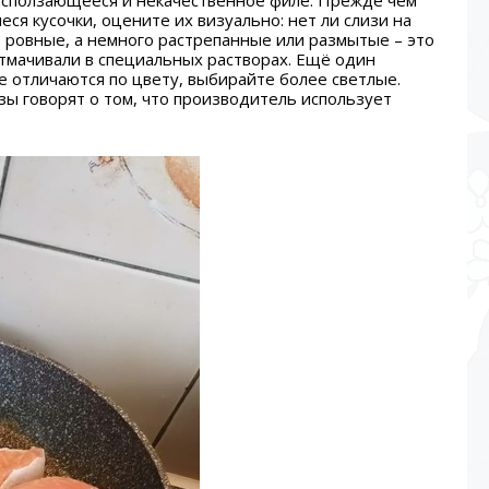
расползающееся и некачественное филе. Прежде чем
ся кусочки, оцените их визуально: нет ли слизи на
е ровные, а немного растрепанные или размытые – это
 отмачивали в специальных растворах. Ещё один
ле отличаются по цвету, выбирайте более светлые.
ы говорят о том, что производитель использует