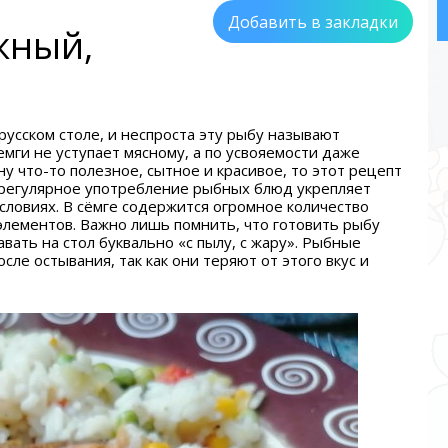
Добавить в закладки
жный,
русском столе, и неспроста эту рыбу называют
емги не уступает мясному, а по усвояемости даже
ну что-то полезное, сытное и красивое, то этот рецепт
о регулярное употребление рыбных блюд укрепляет
словиях. В сёмге содержится огромное количество
лементов. Важно лишь помнить, что готовить рыбу
вать на стол буквально «с пылу, с жару». Рыбные
ле остывания, так как они теряют от этого вкус и