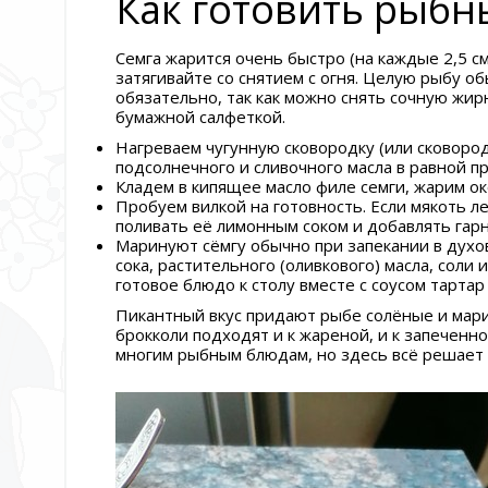
Как готовить рыбн
Семга жарится очень быстро (на каждые 2,5 с
затягивайте со снятием с огня. Целую рыбу о
обязательно, так как можно снять сочную жи
бумажной салфеткой.
Нагреваем чугунную сковородку (или сковород
подсолнечного и сливочного масла в равной п
Кладем в кипящее масло филе семги, жарим ок
Пробуем вилкой на готовность. Если мякоть ле
поливать её лимонным соком и добавлять гарн
Маринуют сёмгу обычно при запекании в духов
сока, растительного (оливкового) масла, соли
готовое блюдо к столу вместе с соусом тарта
Пикантный вкус придают рыбе солёные и мари
брокколи подходят и к жареной, и к запеченной
многим рыбным блюдам, но здесь всё решает 