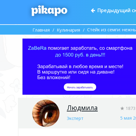
Предыдущий с
Стейк из семги: нежн
Главная
Кулинария
Людмила
1873
5 мая 2
Эксперт