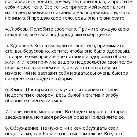
постарайтесь понять, почему так произошло, и простите
себя и свое тело. Все тот же пример: мой живот висит
из-за неправильного питания и малоподвижности, я это
понимаю. Я прощаю свое тело, ведь оно не виновато.
4. Любовь. Полюбите свое тело. Примите каждую свою
складочку, все свои подбородочки и морщинки.
5. Здоровье. Когда вы любите свое тело, принимаете
его, вы, безусловно, хотите, чтобы оно было здоровым.
Подарите ему правильное питание и здоровый образ
жизни, и, если причина вашего недовольства свои телом
скрывается в лишнем весе, результат позитивных
изменений не заставит себя и ждать: вы очень быстро
похудеете и придете в форму.
6. Юмор. Постарайтесь научиться принимать свои
недостатки с юмором. Весь былой негатив и злобу
оберните в веселый смех.
7. Позитивное мышление. Все будет хорошо – старая,
заезженная, но такая рабочая фраза! Применяйте ее.
8. Обсуждение. Не нужно ни с кем обсуждать свои
недостатки, тем более в негативном ключе. Все, что