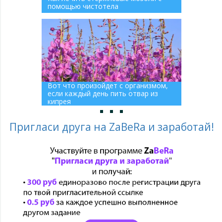
помощью чистотела
Вот что произойдет с организмом,
если каждый день пить отвар из
кипрея
Пригласи друга на ZaBeRa и заработай!