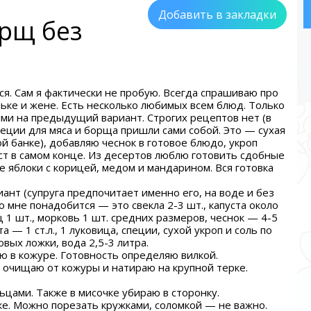
Добавить в закладки
рщ без
ся. Сам я фактически не пробую. Всегда спрашиваю про
ьке и жене. Есть несколько любимых всем блюд. Только
ми на предыдущий вариант. Строгих рецептов нет (в
Специи для мяса и борща пришли сами собой. Это — сухая
й банке), добавляю чеснок в готовое блюдо, укроп
ист в самом конце. Из десертов люблю готовить сдобные
е яблоки с корицей, медом и мандарином. Вся готовка
ант (супруга предпочитает именно его, на воде и без
о мне понадобится — это свекла 2-3 шт., капуста около
 1 шт., морковь 1 шт. средних размеров, чеснок — 4-5
а — 1 ст.л., 1 луковица, специи, сухой укроп и соль по
вых ложки, вода 2,5-3 литра.
ю в кожуре. Готовность определяю вилкой.
 очищаю от кожуры и натираю на крупной терке.
цами. Также в мисочке убираю в сторонку.
ке. Можно порезать кружками, соломкой — не важно.