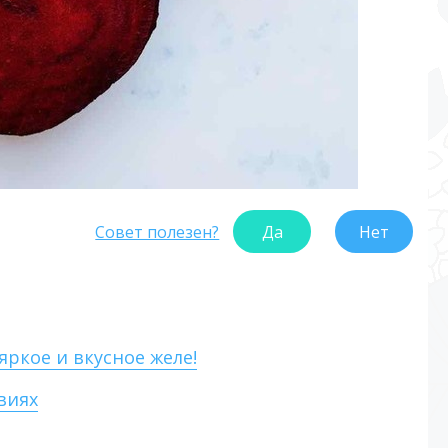
Совет полезен?
Да
Нет
ркое и вкусное желе!
виях