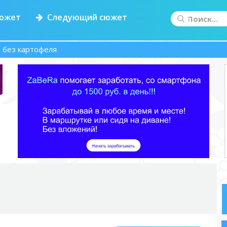
южет
Следующий сюжет
 без картофеля