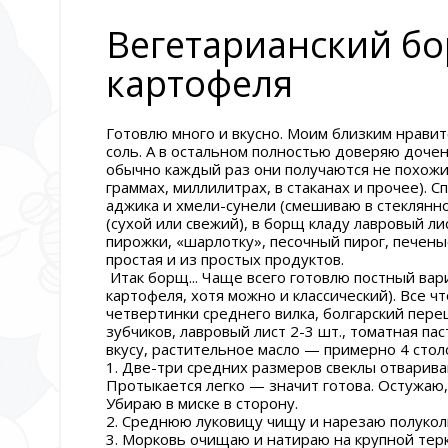
Вегетарианский бо
картофеля
Готовлю много и вкусно. Моим близким нравит
соль. А в остальном полностью доверяю дочен
обычно каждый раз они получаются не похожи
граммах, миллилитрах, в стаканах и прочее). 
аджика и хмели-сунели (смешиваю в стеклянно
(сухой или свежий), в борщ кладу лавровый л
пирожки, «шарлотку», песочный пирог, печены
простая и из простых продуктов.
Итак борщ... Чаще всего готовлю постный вари
картофеля, хотя можно и классический). Все чт
четвертинки среднего вилка, болгарский перец
зубчиков, лавровый лист 2-3 шт., томатная паст
вкусу, растительное масло — примерно 4 столо
1. Две-три средних размеров свеклы отварива
Протыкается легко — значит готова. Остужаю,
Убираю в миске в сторону.
2. Среднюю луковицу чищу и нарезаю полуколь
3. Морковь очищаю и натираю на крупной тер