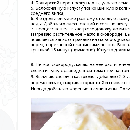
4. Болгарский перец режу вдоль, удаляю семе
5. Белокочанную капусту тонко шинкую в кол
среднего вилка).
6. В отдельной миске развожу столовую ложку
воды. Добавляю смесь специй и соль по вкусу.
7. Процесс пошел. В кастрюле довожу до кипе
Нагреваю растительное масло в сковороде. Вы
появляется запах отправляю на сковороду мор
перец, порезанный пластинками чеснок. Всю з
крышкой 15 минут (примерно). Капуста должна
8. Не моя сковороду, капаю на нее раститель
слегка и тушу с разведенной томатной пастой
9. Выливаю свеклу в кастрюлю, добавляю 2-3 л
перемешиваю, накрываю крышкой и снимаю с о
Иногда добавляю жареные шампиньоны. Получ