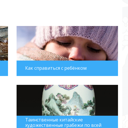
Как справиться с ребёнком
Таинственные китайские
художественные грабежи по всей