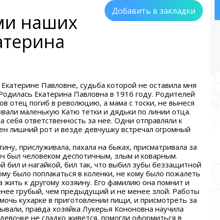
Добавить в закладки
ми наших
атерина
Екатерине Павловне, судьба которой не оставила мня
 Родилась Екатерина Павловна в 1916 году. Родителей
ов отец погиб в революцию, а мама с тоски, не вынеся
вали маленькую Катю тетки и дядьки по линии отца.
а себя ответственность за нее. Одни отправляли к
ужен лишний рот и везде девчушку встречал огромный
отину, прислуживала, пахала на быках, присматривала за
ч был человеком деспотичным, злым и коварным.
й бил и нагайкой, бил так, что выбил зубы беззащитной
ому было поплакаться в коленки, не кому было пожалеть
а жить к другому хозяину. Его фамилию она помнит и
енее грубый, чем предыдущий и не менее злой. Работы
омочь кухарке в приготовлении пищи, и присмотреть за
зывали, правда хозяйка Лукерья Кононовна научила
к девочке не сладко живется, помогли оформиться в