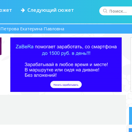
южет
Следующий сюжет
 Петрова Екатерина Павловна