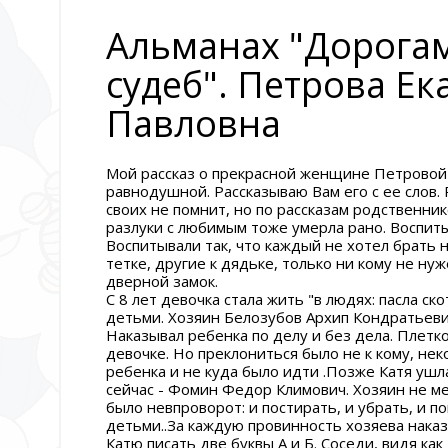
Альманах "Дорога
судеб". Петрова Ек
Павловна
Мой рассказ о прекрасной женщине Петровой 
равнодушной. Рассказываю Вам его с ее слов.
своих не помнит, но по рассказам родственник
разлуки с любимым тоже умерла рано. Воспиты
Воспитывали так, что каждый не хотел брать н
тетке, другие к дядьке, только ни кому не н
дверной замок.
С 8 лет девочка стала жить "в людях: пасла ск
детьми. Хозяин Белозубов Архип Кондратьеви
Наказывал ребенка по делу и без дела. Плетко
девочке. Но преклониться было не к кому, нек
ребенка и не куда было идти .Позже Катя ушл
сейчас - Фомин Федор Климович. Хозяин не м
было невпроворот: и постирать, и убрать, и п
детьми..За каждую провинность хозяева нака
Катю писать две буквы А и Б. Соседи, видя ка