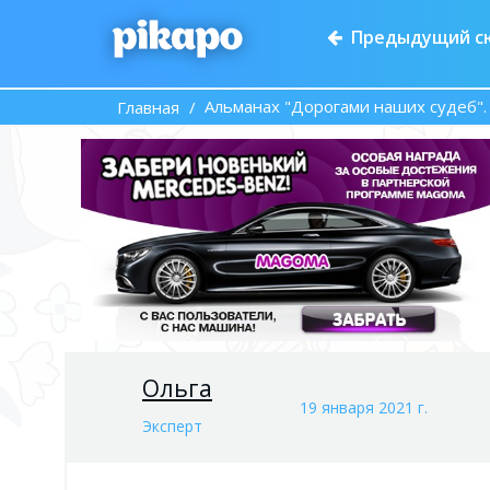
Предыдущий с
Альманах "Дорогами наших судеб".
Главная
Ольга
19 января 2021 г.
Эксперт