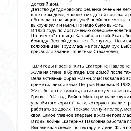
детский дом.
Детство детдомовского ребенка очень не легк
в детском доме, малолетних детей посылали р
обгорала от палящих лучей знойного солнца, г
выкручивали и ныли. Но надо было выжить.
В 1933 году по достижению совершеннолетия 
Шевченко" станицы Калниболотской. Ехать бы
бригаду. Весной дорог нет. Распутица. Ноги в
колхозницей. Трудилась не покладая рук. Выбр
присвоили звание Почетный Стахановец.
Шли годы и весна. Жить Екатерине Павловне б
Жила на стане, в бригаде. Все домой после тя
Вела активный образ жизни. Участвовала во в
приметил лихой казак Петров Николай. В 1938 
Жить бы да не тужить, потихоньку устраивать 
Грянул 1941 год. Война. Мужа призвали служи
у разбитого корыта". Хата, которую начали ст
работать за двоих. Тоскала глину и полову, м
своя. Самое главное впервые в жизни появилас
В годы войны Екатерина Павловна работала по
Выпалывала свеклы по гектару в день. Жгла под