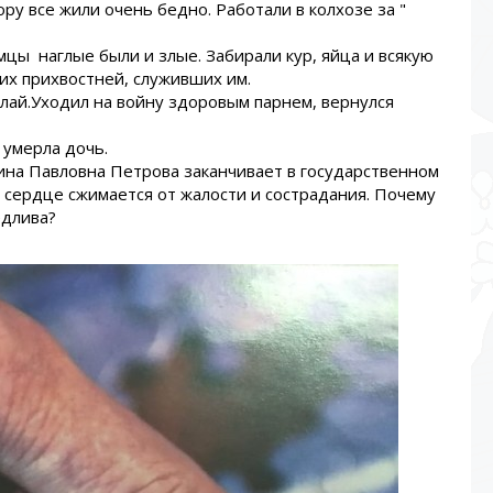
ору все жили очень бедно. Работали в колхозе за "
цы наглые были и злые. Забирали кур, яйца и всякую
их прихвостней, служивших им.
олай.Уходил на войну здоровым парнем, вернулся
 умерла дочь.
ина Павловна Петрова заканчивает в государственном
 сердце сжимается от жалости и сострадания. Почему
едлива?