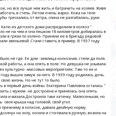
ое, но все лучше чем жить и батрачить на хозяев. Живя
аботать в степь. Летом очень жарко. Кожа на теле
убы трескались от ветра, спина не разгибалась, руки
Катю из детского дома распределили в колхоз "
ло не на чем и она пешком 18 километров добиралась в
язли в грязи по колено. Приняли ее в бригаду рядовой
али звеньевой. Стали ставить в пример. В 1937 году
ыло не где. Ее дом -землица колхозная, степи да поля.
жкой работы, а она опять в поле. Но девушка не унывала.
сех культурно -массовых мероприятиях. Там-то ее и
году вышла замуж за него. В 1939 году родилась дочь.
свою жизнь. Но не тут то было.
ть в первый день войны. Екатерина Павловна осталась "
роить с мужем- не достроена и принялась она опять
есила и мазала.Достроила таки хатенку. Малюсенькая, но
ь своя крыша над головой, свой угол.
 прежнему в колхозе, давала двойную норму.
солнух на золу, косила и стоговала в ручную, возила на