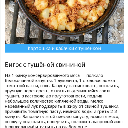
Картошка и кабачки с тушёнкой
Бигос с тушёной свининой
На 1 банку консервированного мяса — полкило
белокочанной капусты, 1 луковица, 1 столовая ложка
томатной пасты, соль. Капусту нашинковать, посолить,
вручную перетереть, отжать выделившийся сок и
тушить в кастрюле до полуготовности, подлив
небольшое количество кипячёной воды. Мелко
нарезанный лук поджарить в жиру от свиной тушёнки,
прибавить томатную пасту, немного воды и греть 2-3
минуты. Заправить этой смесью капусту, всыпать мясо,
по вкусу подсолить, поперчить, положить лавровый лист
(при желании) и тушить на слабом огне.