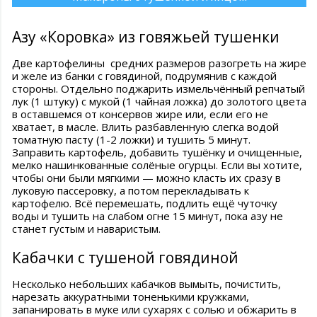
Азу «Коровка» из говяжьей тушенки
Две картофелины средних размеров разогреть на жире
и желе из банки с говядиной, подрумянив с каждой
стороны. Отдельно поджарить измельчённый репчатый
лук (1 штуку) с мукой (1 чайная ложка) до золотого цвета
в оставшемся от консервов жире или, если его не
хватает, в масле. Влить разбавленную слегка водой
томатную пасту (1-2 ложки) и тушить 5 минут.
Заправить картофель, добавить тушёнку и очищенные,
мелко нашинкованные солёные огурцы. Если вы хотите,
чтобы они были мягкими — можно класть их сразу в
луковую пассеровку, а потом перекладывать к
картофелю. Всё перемешать, подлить ещё чуточку
воды и тушить на слабом огне 15 минут, пока азу не
станет густым и наваристым.
Кабачки с тушеной говядиной
Несколько небольших кабачков вымыть, почистить,
нарезать аккуратными тоненькими кружками,
запанировать в муке или сухарях с солью и обжарить в