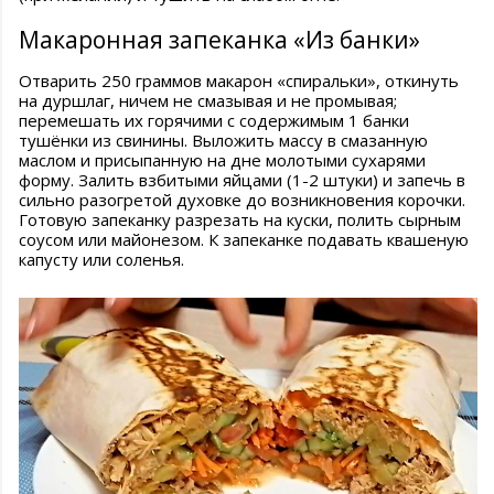
Макаронная запеканка «Из банки»
Отварить 250 граммов макарон «спиральки», откинуть
на дуршлаг, ничем не смазывая и не промывая;
перемешать их горячими с содержимым 1 банки
тушёнки из свинины. Выложить массу в смазанную
маслом и присыпанную на дне молотыми сухарями
форму. Залить взбитыми яйцами (1-2 штуки) и запечь в
сильно разогретой духовке до возникновения корочки.
Готовую запеканку разрезать на куски, полить сырным
соусом или майонезом. К запеканке подавать квашеную
капусту или соленья.