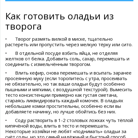
Как готовить оладьи из
творога
•
Творог размять вилкой в миске, тщательно
растереть или пропустить через мелкую тёрку или сито.
•
В отдельной посуде взбить яйца, не отделяя
желтков от белка. Добавить соль, сахар, перемешать и
соединить с измельчённым творогом.
•
Влить кефир, снова перемешать и всыпать заранее
просеянную муку (если торопитесь с утра, просеивать
не обязательно, но так ваши оладьи будут особенно
пышными и мягкими, с воздушной текстурой). Вымесить
тесто консистенции примерно как густая сметана,
стараясь ликвидировать каждый комочек. В оладьях
небольшие комки простительны, особенно если вы
добавляете начинку, но лучше обойтись без них.
•
Соду растворить в 1-2 столовых ложках чуть тёплой
кипячёной воды, влить в тесто и перемешать.
Некоторые хозяйки не любят «поднимать» оладьи за
счёт соды, но это самый надёжный и быстрый способ.