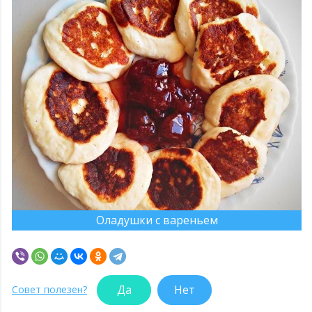
Оладушки с вареньем
Да
Нет
Совет полезен?