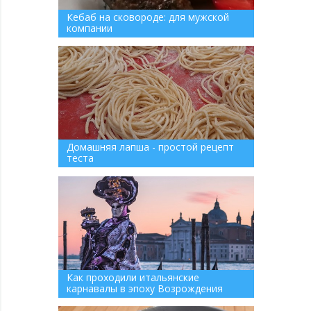
Кебаб на сковороде: для мужской
компании
Домашняя лапша - простой рецепт
теста
Как проходили итальянские
карнавалы в эпоху Возрождения