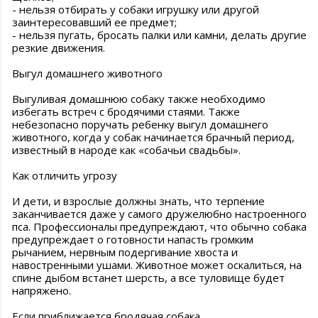
- нельзя отбирать у собаки игрушку или другой
заинтересовавший ее предмет;
- нельзя пугать, бросать палки или камни, делать другие
резкие движения.
Выгул домашнего животного
Выгуливая домашнюю собаку также необходимо
избегать встреч с бродячими стаями. Также
небезопасно поручать ребенку выгул домашнего
животного, когда у собак начинается брачный период,
известный в народе как «собачьи свадьбы».
Как отличить угрозу
И дети, и взрослые должны знать, что терпение
заканчивается даже у самого дружелюбно настроенного
пса. Профессионалы предупреждают, что обычно собака
предупреждает о готовности напасть громким
рычанием, нервным подергивание хвоста и
навостренными ушами. Животное может оскалиться, на
спине дыбом встанет шерсть, а все туловище будет
напряжено.
Если приближается бродячая собака