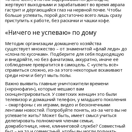
жертвуют выходными и зарабатывают во время аврала
гастрит и дёргающийся глаз на нервной почве. Чтобы
больше успевать, порой достаточно всего лишь сразу
приступить к работе, без раскачки и чашки кофе.
«Ничего не успеваю» по дому
Методик организации домашнего хозяйства
существует множество – от знаменитой «флай леди» до
«слона по кусочкам». Подберите для себя подходящую
и внедряйте, но без фанатизма, аккуратно, иначе её
соблюдение превратится в самоцель. С «успеть всё»
справиться сложно, из-за этого некоторые вскакивают
среди ночи и бегут мыть полы.
Важно выявить главные уничтожители времени
(«хронофаги»), которые мешают вам
сконцентрироваться. У советских женщин это были
телевизор и домашний телефон, у младшего поколения
– смартфоны с их играми, видео и бесконечными
лентами новостей. Попробуйте понять, из-за чего вы не
успеваете жить? Может быть, имеет смысл учиться
делегировать полномочия членам семьи,
домработнице, няне, клининговой службе? Совместный
быт – на то и совместный, чтобы вы могли получать