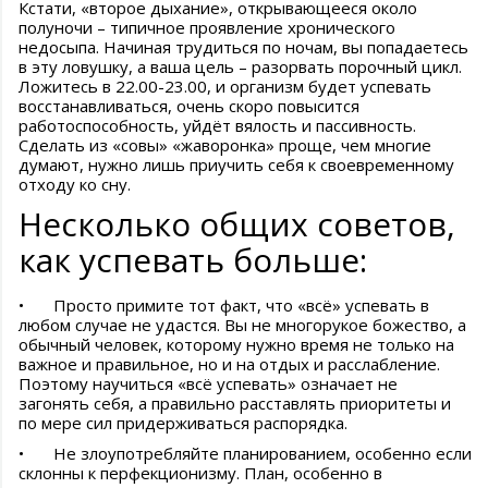
Кстати, «второе дыхание», открывающееся около
полуночи – типичное проявление хронического
недосыпа. Начиная трудиться по ночам, вы попадаетесь
в эту ловушку, а ваша цель – разорвать порочный цикл.
Ложитесь в 22.00-23.00, и организм будет успевать
восстанавливаться, очень скоро повысится
работоспособность, уйдёт вялость и пассивность.
Сделать из «совы» «жаворонка» проще, чем многие
думают, нужно лишь приучить себя к своевременному
отходу ко сну.
Несколько общих советов,
как успевать больше:
•
Просто примите тот факт, что «всё» успевать в
любом случае не удастся. Вы не многорукое божество, а
обычный человек, которому нужно время не только на
важное и правильное, но и на отдых и расслабление.
Поэтому научиться «всё успевать» означает не
загонять себя, а правильно расставлять приоритеты и
по мере сил придерживаться распорядка.
•
Не злоупотребляйте планированием, особенно если
склонны к перфекционизму. План, особенно в