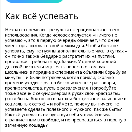
Как всё успевать
Нехватка времени – результат нерационального его
использования. Когда человек жалуется: «Ничего не
успеваю!», это в первую очередь означает, что он не
умеет организовать свой режим дня. Чтобы больше
успевать, ему не нужны дополнительные часы в сутках –
он точно так же бездарно растратит их на пустяки,
продолжая требовать «добавки». У одной хорошей
детской писательницы есть повесть о том, как
школьники в порядке эксперимента объявили борьбу за
минуты – и были потрясены, когда поняли, сколько
времени уходит зря, на бессмысленные разговоры,
препирательства, пустые развлечения. Попробуйте
тоже засечь с секундомером в руках свои «растраты»
(хотя бы на болтовню в чатах и бесцельное залипание в
социальных сетях) – и поймёте, почему вы ничего не
успеваете сделать полезного и нужного. Как же быть?
Как всё успевать, не чувствуя себя ущемлённым,
ограниченным в свободе, и не превращаться в нервную
загнанную лошадь?