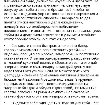
письменном виде, дисциплинирует, но и напрягает. Не
справившись со всеми пунктами, человек чувствует
вину, ругает себя и в итоге бросает всё, чтобы не
испытывать дискомфорт от постоянного напряжения и
сознания собственной слабости. Накидывайте для
памяти списки неотложных дел в ежедневник,
пользуйтесь органайзером или мобильным
приложением – и хватит. Многостраничные планы, цели,
таблицы и диаграммы вгонят вас в уныние и отобьют
охоту вообще что-либо пытаться сделать.
•
Составьте список быстрых и полезных блюд,
которые максимально легко готовить (стейки из
индейки, овощи в панировке, заморозки), и постепенно
осваивайте их. Этим вы одновременно разгрузите себя
от лишней кухонной возни, и сбросите вес – а это даёт
энергию. Купите мультиварку, и каждый день у вас
будет ужин без усилий. Если не можете жить без
фастфуда – смените привычные магазины и пекарни на
бюджетный здоровый рацион под заказ (в крупных
городах есть компании, специализирующиеся на
здоровых блюдах и обедах с доставкой). Витаминные
салаты, запеченная рыба и компоты без сахара из
свежих фруктов стоят там недорого, и экономят время.
•
Выделите себе один день в неделю для себя – без