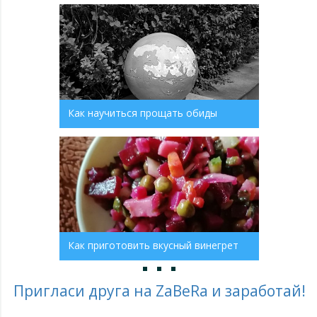
Как научиться прощать обиды
Как приготовить вкусный винегрет
Пригласи друга на ZaBeRa и заработай!