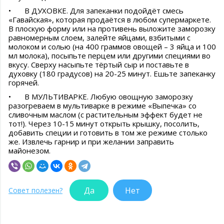
•
В ДУХОВКЕ. Для запеканки подойдёт смесь
«Гавайская», которая продаётся в любом супермаркете.
В плоскую форму или на противень выложите заморозку
равномерным слоем, залейте яйцами, взбитыми с
молоком и солью (на 400 граммов овощей – 3 яйца и 100
мл молока), посыпьте перцем или другими специями во
вкусу. Сверху насыпьте тёртый сыр и поставьте в
духовку (180 градусов) на 20-25 минут. Ешьте запеканку
горячей.
•
В МУЛЬТИВАРКЕ. Любую овощную заморозку
разогреваем в мультиварке в режиме «Выпечка» со
сливочным маслом (с растительным эффект будет не
тот!). Через 10-15 минут открыть крышку, посолить,
добавить специи и готовить в том же режиме столько
же. Извлечь гарнир и при желании заправить
майонезом.
Да
Нет
Совет полезен?