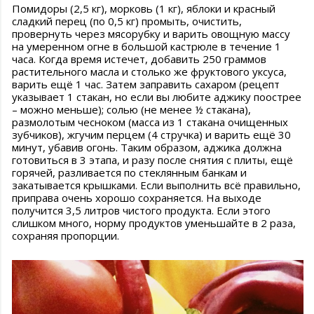
Помидоры (2,5 кг), морковь (1 кг), яблоки и красный
сладкий перец (по 0,5 кг) промыть, очистить,
провернуть через мясорубку и варить овощную массу
на умеренном огне в большой кастрюле в течение 1
часа. Когда время истечет, добавить 250 граммов
растительного масла и столько же фруктового уксуса,
варить ещё 1 час. Затем заправить сахаром (рецепт
указывает 1 стакан, но если вы любите аджику поострее
– можно меньше); солью (не менее ½ стакана),
размолотым чесноком (масса из 1 стакана очищенных
зубчиков), жгучим перцем (4 стручка) и варить ещё 30
минут, убавив огонь. Таким образом, аджика должна
готовиться в 3 этапа, и разу после снятия с плиты, ещё
горячей, разливается по стеклянным банкам и
закатывается крышками. Если выполнить всё правильно,
приправа очень хорошо сохраняется. На выходе
получится 3,5 литров чистого продукта. Если этого
слишком много, норму продуктов уменьшайте в 2 раза,
сохраняя пропорции.