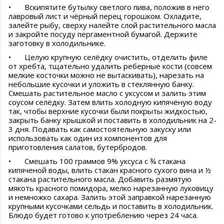
•
Вскипятите бутылку светлого пива, положив в него
лавровый лист и чёрный перец горошком. Охладите,
залейте рыбу, сверху налейте слой растительного масла
и закройте посуду пергаментной бумагой. Держите
заготовку в холодильнике.
•
Целую крупную селёдку очистить, отделить филе
от хребта, тщательно удалить реберные кости (совсем
мелкие косточки можно не вытаскивать), нарезать на
небольшие кусочки и уложить в стеклянную банку.
Смешать растительное масло с уксусом и залить этим
соусом селёдку. Затем влить холодную кипячёную воду
так, чтобы верхние кусочки были покрыты жидкостью,
закрыть банку крышкой и поставить в холодильник на 2-
3 дня. Подавать как самостоятельную закуску или
использовать как один из компонентов для
приготовления салатов, бутербродов.
•
Смешать 100 граммов 9% уксуса с ¾ стакана
кипяченой воды, влить стакан красного сухого вина и ½
стакана растительного масла. Добавить размятую
мякоть красного помидора, мелко нарезанную луковицу
и немножко сахара. Залить этой заправкой нарезанную
крупными кусочками сельдь и поставить в холодильник.
Блюдо будет готово к употреблению через 24 часа.