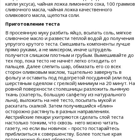
капли уксуса), чайная ложка лимонного сока, 100 граммов
сливочного масла, чайная ложка качественного
оливкового масла, щепотка соли.
Приготовление теста
В просеянную муку разбить яйцо, всыпать соль, мягкое
сливочное масло и развести тёплой водой до получения
упругого крутого теста. Смешивать компоненты лучше
прямо руками, а не миксером, иначе штрудель
получится слишком плотным и грубым. Вымешивайте до
тех пор, пока тесто не начнёт легко отходить от
пальцев. Далее слепить шар, обмазать его со всех
сторон оливковым маслом, тщательно завернуть в
фольгу и оставить под подогретой посудиной (или под
шерстяным одеялом с грелкой) минимум на 20 минут. На
ровной поверхности столешницы разложить льняную
ткань (скатерть, большую салфетку из натурального
льна), выложить на неё тесто, посыпать мукой и
раскатать скалкой. Затем получившийся «блин»
осторожно растянуть в разных направлениях.
Австрийские пекари ухитряются сделать слой теста
настолько тонким, что сквозь него можно читать
газету, но если вы новичок – просто постарайтесь
приблизиться к совершенству. Более толстые края
потом можно будет обрезать.