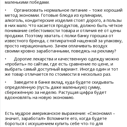
маленькими победами.
•
Организовать нормальное питание – тоже хороший
метод экономии. Готовые блюда из кулинарии,
алкоголь, кондитерские изделия стоят дорого, а пользы
в них мало. Что касается продуктов, должно быть чёткое
понимание себестоимости товара и отличия её от цены
продажи. Поэтому хватать с полки банку горошка от
известного бренда, с пятикратной наценкой за упаковку,
просто нерационально. Зачем оплачивать воздух
своими кровно заработанными, поведясь на рекламу?
•
Дорогие лекарства и качественную одежду можно
«пробить» по сайтам, где есть сравнение по цене, и
выбрать самый доступный вариант. Иногда один и тот
же товар отличается по стоимости в несколько раз.
•
Заведите в банке вклад, куда будете скидывать
определённую (пусть даже маленькую) сумму,
сбережённую за неделю. Растущая цифра будет
вдохновлять на новую экономию.
Есть мудрое американское выражение: «Сэкономил –
значит, заработал!» Вспомните его, когда будете
бороться с искушением купить себе что-то для